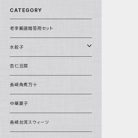
CATEGORY
老李厳選贈答用セット
水餃子
水餃子２種セット
杏仁豆腐
長崎角煮万十
中華菓子
長崎台湾スウィーツ