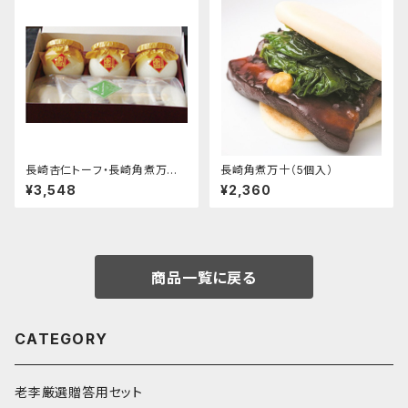
長崎杏仁トーフ・長崎角煮万十
長崎角煮万十（5個入）
セット
¥3,548
¥2,360
商品一覧に戻る
CATEGORY
老李厳選贈答用セット