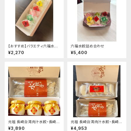
【おすすめ】バラエティ六福水餃
六福水餃詰め合わせ
詰合せ（各３個）
¥2,270
¥5,400
元祖 長崎台湾肉汁水餃・長崎杏
元祖 長崎台湾肉汁水餃・長崎角
仁トーフセット
煮万十セット
¥3,890
¥4,953