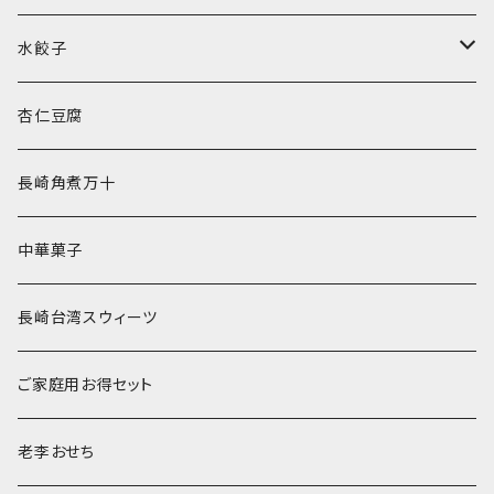
水餃子
水餃子２種セット
杏仁豆腐
長崎角煮万十
中華菓子
長崎台湾スウィーツ
ご家庭用お得セット
老李おせち