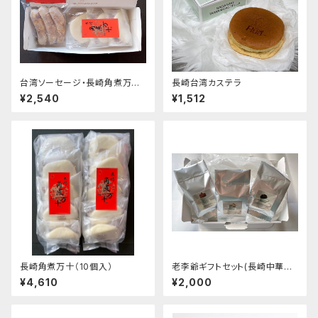
台湾ソーセージ・長崎角煮万十
長崎台湾カステラ
セット
¥2,540
¥1,512
長崎角煮万十（10個入）
老李爺ギフトセット(長崎中華菓
子)
¥4,610
¥2,000