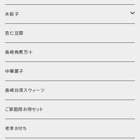
水餃子
水餃子２種セット
杏仁豆腐
長崎角煮万十
中華菓子
長崎台湾スウィーツ
ご家庭用お得セット
老李おせち