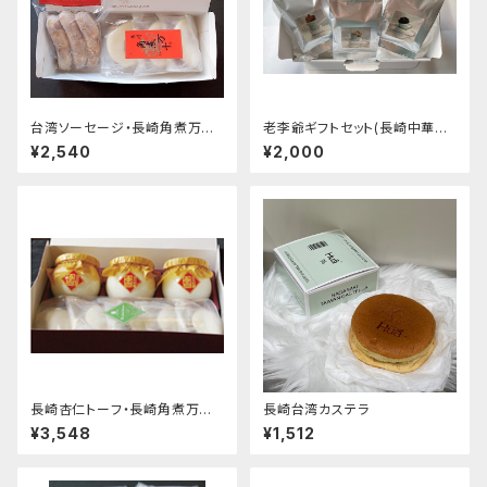
台湾ソーセージ・長崎角煮万十
老李爺ギフトセット(長崎中華菓
セット
子)
¥2,540
¥2,000
長崎杏仁トーフ・長崎角煮万十
長崎台湾カステラ
セット
¥3,548
¥1,512