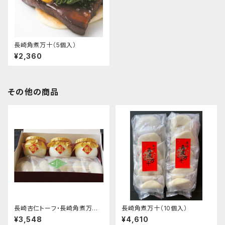
長崎角煮万十（5個入）
¥2,360
その他の商品
長崎杏仁トーフ・長崎角煮万十
長崎角煮万十（10個入）
セット
¥3,548
¥4,610