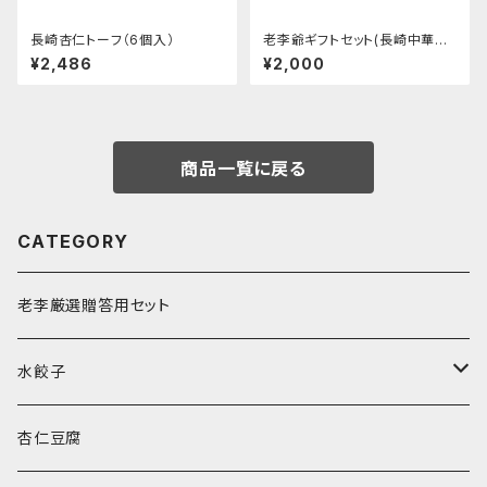
長崎杏仁トーフ（6個入）
老李爺ギフトセット(長崎中華菓
子)
¥2,486
¥2,000
商品一覧に戻る
CATEGORY
老李厳選贈答用セット
水餃子
水餃子２種セット
杏仁豆腐