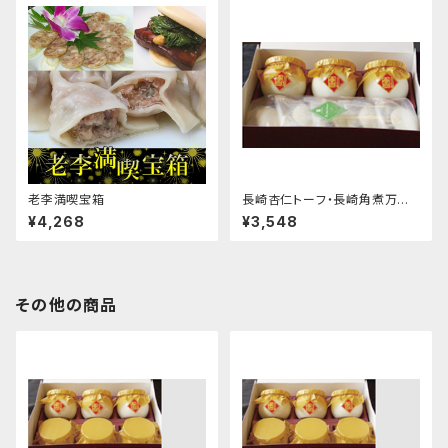
老李満喫宝箱
長崎杏仁トーフ・長崎角煮万十
セット
¥4,268
¥3,548
その他の商品