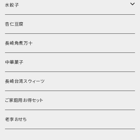
水餃子
水餃子２種セット
杏仁豆腐
長崎角煮万十
中華菓子
長崎台湾スウィーツ
ご家庭用お得セット
老李おせち