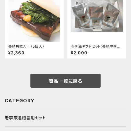
長崎角煮万十（5個入）
老李爺ギフトセット(長崎中華菓
子)
¥2,360
¥2,000
商品一覧に戻る
CATEGORY
老李厳選贈答用セット