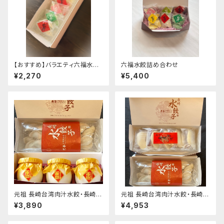
【おすすめ】バラエティ六福水餃
六福水餃詰め合わせ
詰合せ（各３個）
¥2,270
¥5,400
元祖 長崎台湾肉汁水餃・長崎杏
元祖 長崎台湾肉汁水餃・長崎角
仁トーフセット
煮万十セット
¥3,890
¥4,953