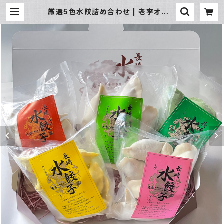
厳選5色水餃詰め合わせ | 老李オンラ
インショップ