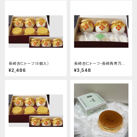
長崎杏仁トーフ（6個入）
長崎杏仁トーフ・長崎角煮万十
セット
¥2,486
¥3,548