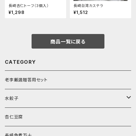
長崎杏仁トーフ（3個入）
長崎台湾カステラ
¥1,298
¥1,512
商品一覧に戻る
CATEGORY
老李厳選贈答用セット
水餃子
水餃子２種セット
杏仁豆腐
長崎角煮万十