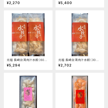
詰合せ（各３個）
¥2,270
¥5,400
元祖 長崎台湾肉汁水餃（60個
元祖 長崎台湾肉汁水餃（30個
入）
入）
¥5,294
¥2,702