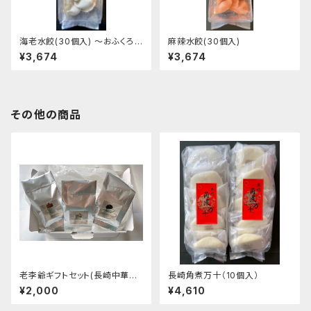
海老水餃(30個入) ～おふくろ
麻辣水餃(30個入)
秘伝の味 ～
¥3,674
¥3,674
その他の商品
老李爺ギフトセット(長崎中華菓
長崎角煮万十（10個入）
子)
¥2,000
¥4,610